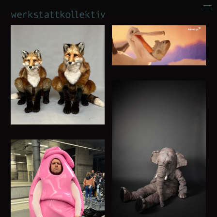
film
werbung
bühne
kunst
über uns
kontakt