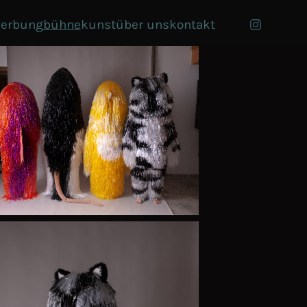
erbung
bühne
kunst
über uns
kontakt