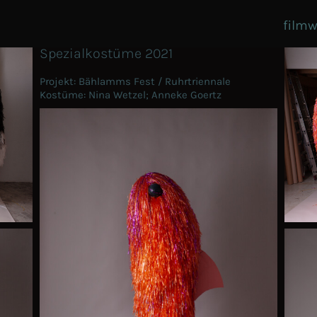
film
w
Spezialkostüme 2021
Projekt: Bählamms Fest / Ruhrtriennale
Kostüme: Nina Wetzel; Anneke Goertz