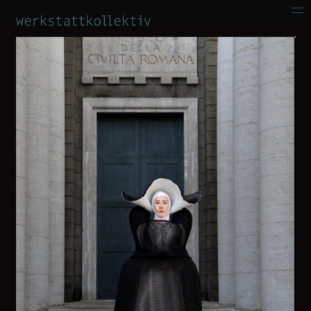
film
werbung
bühne
kunst
über uns
kontakt